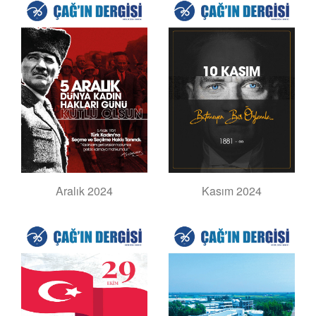
Aralık 2024
Kasım 2024