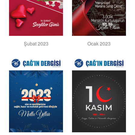
Şubat 2023
Ocak 2023