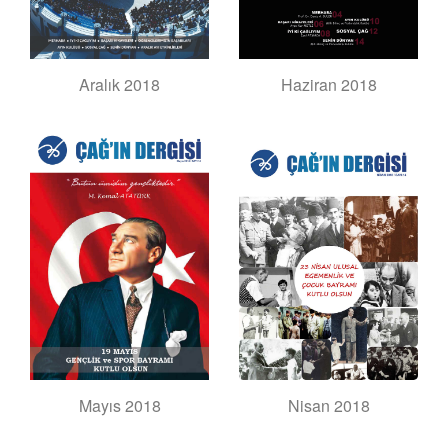
Aralık 2018
Haziran 2018
Mayıs 2018
Nisan 2018