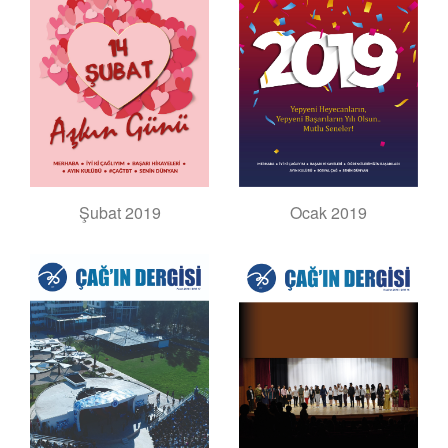
Şubat 2019
Ocak 2019