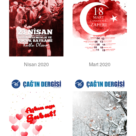
Nisan 2020
Mart 2020