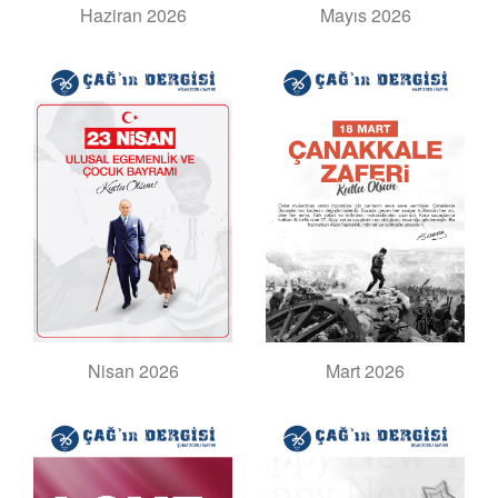
Haziran 2026
Mayıs 2026
Nisan 2026
Mart 2026