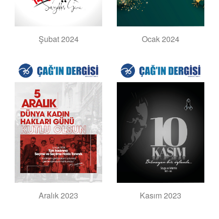
Şubat 2024
Ocak 2024
Aralık 2023
Kasım 2023