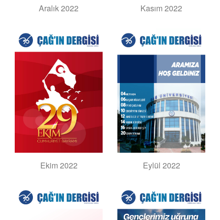
Aralık 2022
Kasım 2022
Ekim 2022
Eylül 2022