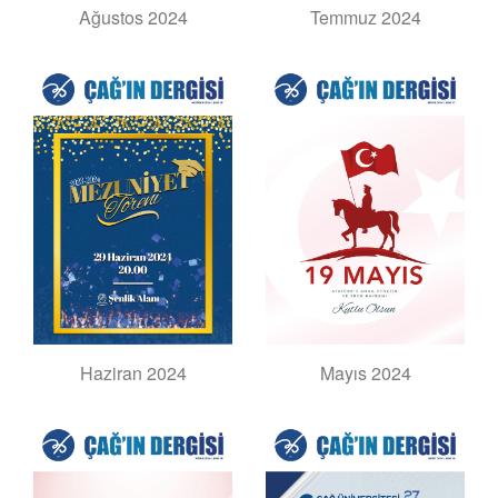
Ağustos 2024
Temmuz 2024
Haziran 2024
Mayıs 2024