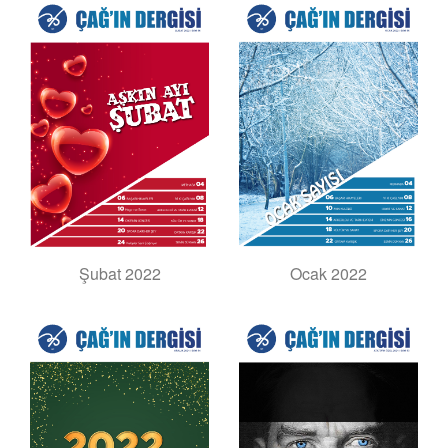
Şubat 2022
Ocak 2022