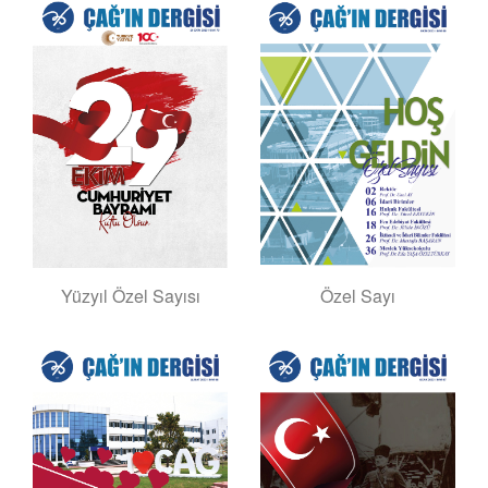
Yüzyıl Özel Sayısı
Özel Sayı