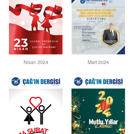
Nisan 2024
Mart 2024